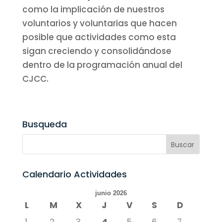
como la implicación de nuestros
voluntarios y voluntarias que hacen
posible que actividades como esta
sigan creciendo y consolidándose
dentro de la programación anual del
CJCC.
Busqueda
Calendario Actividades
junio 2026
L
M
X
J
V
S
D
1
2
3
4
5
6
7