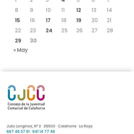
8
9
10
11
12
13
14
15
16
17
18
19
20
21
22
23
24
25
26
27
28
29
30
« May
Julio Longinos, Nº 2 · 26500 · Calahorra · La Rioja
667 46 37 91
·
941 14 77 46