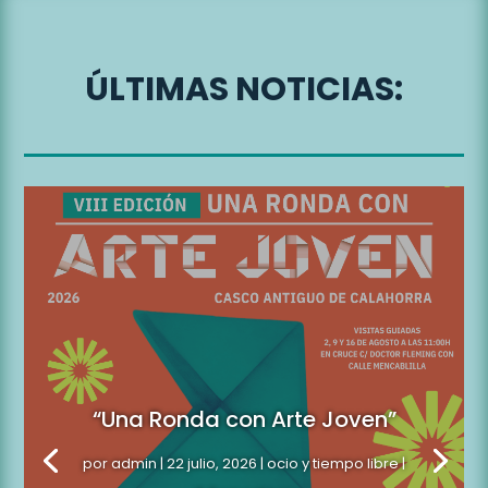
ÚLTIMAS NOTICIAS:
“Una Ronda con Arte Joven”
por
admin
|
22 julio, 2026
|
ocio y tiempo libre
|