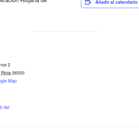
Añadir al calendario
inos 2
 Rioja
26500
ogle Map
eb del