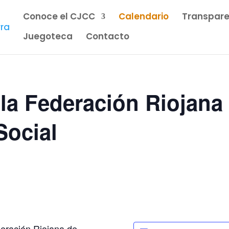
Conoce el CJCC
Calendario
Transpare
Juegoteca
Contacto
la Federación Riojana
Social
deración Riojana de