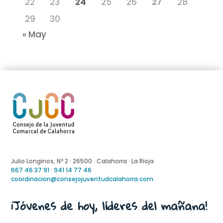
22
23
24
25
26
27
28
29
30
« May
Julio Longinos, Nº 2 · 26500 · Calahorra · La Rioja
667 46 37 91
·
941 14 77 46
coordinacion@consejojuventudcalahorra.com
¡Jóvenes de hoy, líderes del mañana!