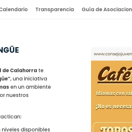
Calendario
Transparencia
Guía de Asociacion
INGÜE
l de Calahorra
te
güe”
, una iniciativa
omas
en un ambiente
por nuestros
practican:
s niveles disponibles